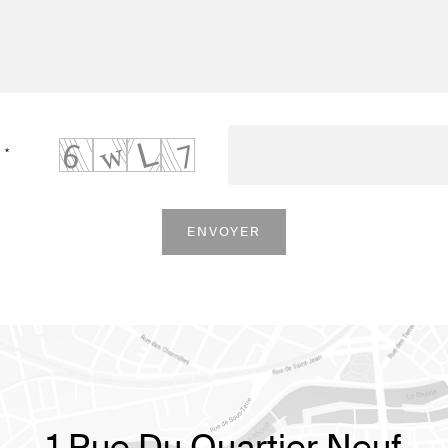
*
e
ENVOYER
1 Rue Du Quartier Neuf