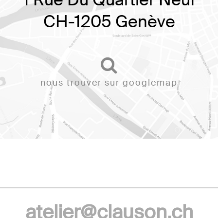
CH-1205 Genève
nous trouver sur googlemap
atelier@clauson.ch